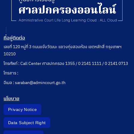
กฎที่
สูงสุด
เกี่ยวข้อง
ระเบียบ
ประกาศ
คำแนะนำ
และคำ
อธิบายที่
ที่อยู่ติดต่อ
เกี่ยวข้อง
กับ
เลขที่ 120 หมู่ที่ 3 ถนนแจ้งวัฒนะ แขวงทุ่งสองห้อง เขตหลักสี่ กรุงเทพฯ
กฎหมาย
10210
ปกครอง
โทรศัพท์ : Call Center ศาลปกครอง 1355 / 0 2141 1111 / 0 2141 0713
โทรสาร :
อีเมล : saraban@admincourt.go.th
นโยบาย
Privacy Notice
Data Subject Right