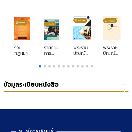
รวม
รายงาน
พระราช
พระราช
กฎหมาย
การ
บัญญัติ
บัญญัติ
ปกครอง
วิเคราะห์
ข้อมูล
จัดตั้ง
ง
เหตุแห่ง
ข่าวสาร
ศาล
การ
ของ
ปกครอง
ฟ้องคดี
ราชการ
และวิธี
: คดี
พ.ศ.
พิจารณา
ข้อมูลระเบียบหนังสือ
พิพาท
2540
คดี
เกี่ยวกับ
พระราช
ปกครอง
การกระ
บัญญัติ
ระเบียบ
ทำ
คุ้มครอง
ของที่
ละเมิด
ข้อมูล
ประชุม
ของเจ้า
ส่วน
ใหญ่
หน้าที่
บุคคล
ตุลาการ
พ.ศ.
ในศาล
2562 และ
ปกครอง