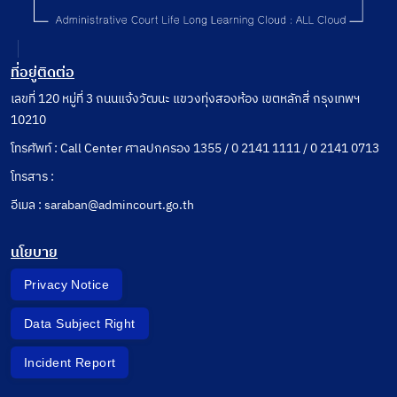
สูงสุด
พ.ศ.2564)
ปกครอง
ระเบียบ
: ระเบียบ
(ฉบับที่ 3)
ประกาศ
ของที่
พ.ศ.
คำแนะนำ
ประชุม
2562)
ที่อยู่ติดต่อ
และคำ
ใหญ่
และกฎที่
อธิบายที่
ตุลาการใน
เกี่ยวข้อง
เลขที่ 120 หมู่ที่ 3 ถนนแจ้งวัฒนะ แขวงทุ่งสองห้อง เขตหลักสี่ กรุงเทพฯ
เกี่ยวข้อง
ศาล
(แก้ไข
10210
กับ
ปกครอง
เพิ่มเติม
กฎหมาย
สูงสุด ว่า
ถึง พ.ศ.
โทรศัพท์ : Call Center ศาลปกครอง 1355 / 0 2141 1111 / 0 2141 0713
ปกครอง
ด้วยวิธี
2566)
พิจารณา
โทรสาร :
คดี
อีเมล : saraban@admincourt.go.th
ปกครอง
พ.ศ. 2543
(แก้ไขเพิ่ม
นโยบาย
เติมถึง
ระเบียบ
Privacy Notice
ของที่ป
Data Subject Right
Incident Report