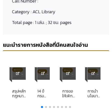
Call Number :
Category :
ACL Library
Total page :
1 เล่ม. ; 32 ซม. pages
แนะนำรายการหนังสือที่มีคนสนใจอ่าน
y
ACL
ACL
ACL
ACL
Library
Librar
Library
Librar
y
y
าร
สรุปหลัก
14 ปี
การขอ
การนำ
ธิ
กฎหมาย
กรม
ให้เพิก
นโยบาย
ภาพ
และแนว
การ
ถอน
การ
คำ
จัดหา
นิติกรรม
บริหาร
มนูญ
วินิจฉัย
งาน
เพราะ
งานของ