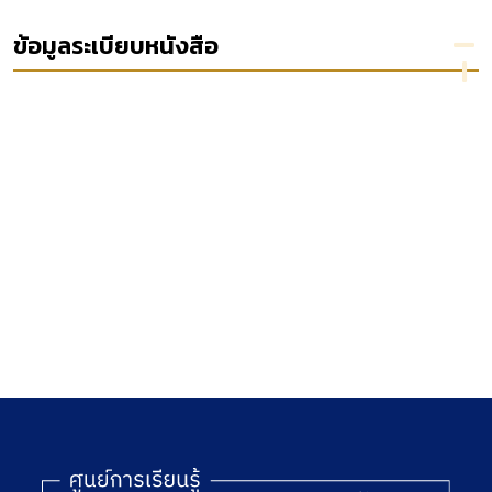
กาศ
เกี่ยวกับ
บริการ
เหตุกระ
องค์การ
ละ
การร้อง
ด้วยใจ
ทำเกิน
ธุรกิจ
ข้อมูลระเบียบหนังสือ
สอด
ส่ง
อำนาจ
ไทยไป
อก
เสริมให้
ของฝ่าย
ปฏิบัติ :
งคณะ
คนไทยมี
ปกครอง
ร
งานทำ
ก