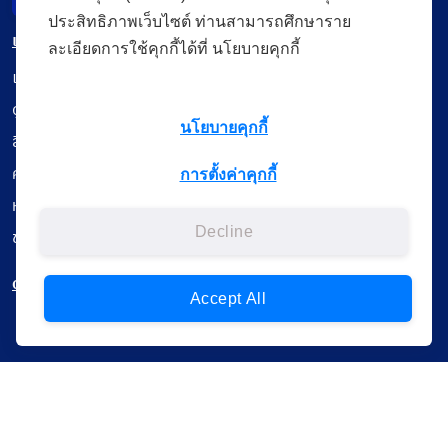
ประสิทธิภาพเว็บไซต์ ท่านสามารถศึกษาราย
เมนู
ละเอียดการใช้คุกกี้ได้ที่ นโยบายคุกกี้
เรียนออนไลน์
ดูถ่ายทอดสด
นโยบายคุกกี้
สื่อการเรียนรู้
ค้นรายการหนังสือ
การตั้งค่าคุกกี้
หนังสืออิเล็กทรอนิกส์
Decline
ข้อมูลผู้ใช้งาน
ดาวน์โหลดใช้งานบนแอปพลิเคชัน
Accept All
แบบสอบถามความพึงพอใจ