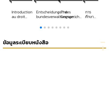
y
Library
Introduction
Entscheidungen des
The
การ
au droit
bundesverwaltungsgerichts
German
ศึกษา
comparé
band 65
Arbitration
ค้นคว้า
Act 1997
อิสระ
/
เรื่อง
ความ
ผูกพัน
ข้อมูลระเบียบหนังสือ
องค์การ
ของ
บุคลากร
ศาล
ปกครอง