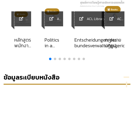
ACL
ACL Library
ACL
ACL
Library
Library
Library
หลักสูตร
Politics
Entscheidungen des
กฎหมาย
พนักงาน
in a
bundesverwaltungsgerichts
ปฏิรูป
คดี
changing
band 61
กระทรวง
ปกครอง
world
เทคโนโลยี
ระดับสูง
สารสนเทศ
รุ่นที่ 6
และการ
สื่อสาร
ข้อมูลระเบียบหนังสือ