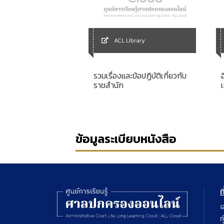
Library
ACL Library
บวนการยุติธรรม
รวมเรื่องและข้อปฏิบัติเกี่ยวกับ
556
ราชสำนัก
ข้อมูลระเบียบหนังสือ
ท
เ
ท