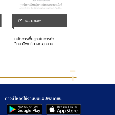
ACL Library
ACL Library
หลักการพื้นฐานในการทำ
ผลงานเชิงคุณภาพ เรื
วิทยานิพนธ์ทางกฎหมาย
อบรมบุคลากรโดยไม่ใ
ประมาณจากทางราช
"โครงการอบรมการใช
คอมพิวเตอร์และอินเตอ
เบื้องต้นสำหรับบุคลา
สำนักงานศาลปกครอ
นครศรีธรรมราช"
ดาวน์โหลดใช้งานบนแอปพลิเคชัน