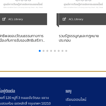
ACL Library
ACL Library
อิทธิพลของวัฒนธรรมทางการ
รวมรัฐธรรนูญและกฎหมาย
เมืองกับการรับรองสิทธิเสรีภาพ
ประกอบ
ในสมัยกรุงรัตนโกสินทร์ (รัชกาล
ที่ 4 - ก่อนการเปลี่ยนแปลงการ
ปกครอง พ.ศ. 2475)
ี่อยู่ติดต่อ
เมนู
ลขที่ 120 หมู่ที่ 3 ถนนแจ้งวัฒนะ แขวง
เรียนออนไลน์
ุ่งสองห้อง เขตหลักสี่ กรุงเทพฯ 10210