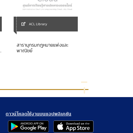
ACL Library
ACL Library
สารานุกรมกฎหมายแพ่งและ
ความเห็นทางกฎหมา
พาณิชย์
กรรมการกฤษฎีกา (แ
พระราชบัญญัติเงิน
พ.ศ.2537
ดาวน์โหลดใช้งานบนแอปพลิเคชัน