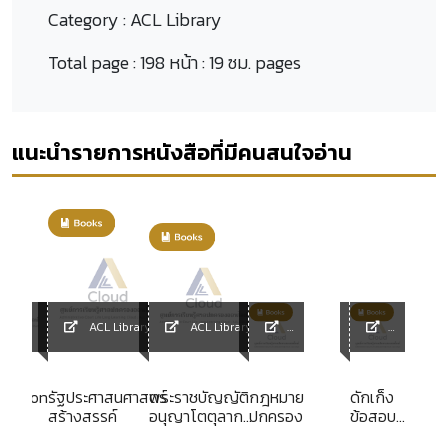
Category :
ACL Library
Total page :
198 หน้า : 19 ซม. pages
แนะนำรายการหนังสือที่มีคนสนใจอ่าน
ACL Library
ACL Library
y
ACL
ACL
Library
Library
isation
รัฐประศาสนศาสตร์
พระราชบัญญัติ
กฎหมาย
ดักเก็ง
สร้างสรรค์
อนุญาโตตุลาการ
ปกครอง
ข้อสอบ
abilité
พ.ศ. 2545 แก้ไข
ประมวล