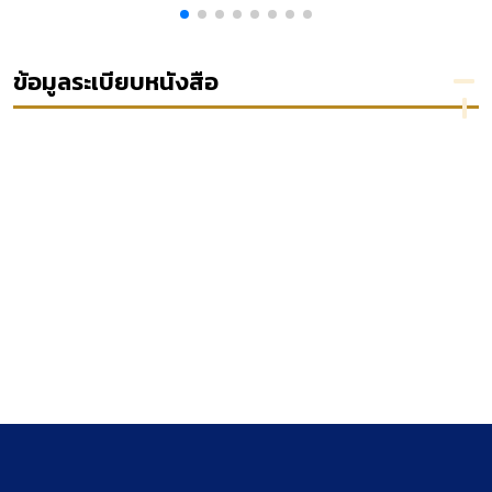
ute en
เพิ่มเติม พ.ศ.
กฎหมาย
2562 ฉบับอ้างอิง
อาญา
tratif
นายร้อย
s
ตำรวจ
ข้อมูลระเบียบหนังสือ
สาย
สอบสวน
และนาย
ร้อย
ตำรวจ
สาย
ปราบ
ปราม