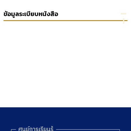
 le
8 specific
พ.ศ.
กระทรวง
พิจารณา
contracts
2561
มหาดไทย
ความ
ข้อมูลระเบียบหนังสือ
[ลูกบท]
อาญาและ
พยาน
หลักฐาน
สำหรับ
รัฐศาสตร์