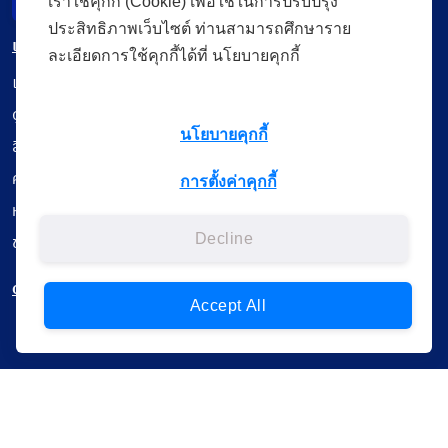
เราใช้คุกกี้ (Cookie) เพื่อใช้ในการปรับปรุง
Incident Report
ประสิทธิภาพเว็บไซต์ ท่านสามารถศึกษาราย
เมนู
ละเอียดการใช้คุกกี้ได้ที่ นโยบายคุกกี้
เรียนออนไลน์
ดูถ่ายทอดสด
นโยบายคุกกี้
สื่อการเรียนรู้
ค้นรายการหนังสือ
การตั้งค่าคุกกี้
หนังสืออิเล็กทรอนิกส์
ข้อมูลผู้ใช้งาน
Decline
ดาวน์โหลดใช้งานบนแอปพลิเคชัน
Accept All
แบบสอบถามความพึงพอใจ