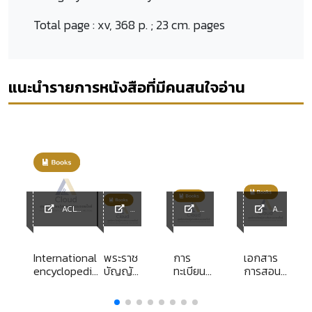
Total page :
xv, 368 p. ; 23 cm. pages
แนะนำรายการหนังสือที่มีคนสนใจอ่าน
ACL
ACL
y
Library
ACL
ACL
Library
Library
Library
ndue
International
พระราช
การ
เอกสาร
encyclopedia
บัญญัติ
ทะเบียน
การสอน
e
of
วิธีการ
ราษฎรใน
ชุดวิชา
comparative
งบ
หน้าที่
กฎหมาย
on
law volume
ประมาณ
ของ
วิธี