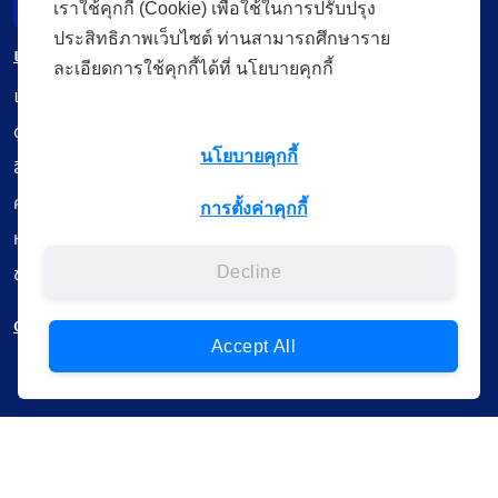
เราใช้คุกกี้ (Cookie) เพื่อใช้ในการปรับปรุง
Incident Report
ประสิทธิภาพเว็บไซต์ ท่านสามารถศึกษาราย
เมนู
ละเอียดการใช้คุกกี้ได้ที่ นโยบายคุกกี้
เรียนออนไลน์
ดูถ่ายทอดสด
นโยบายคุกกี้
สื่อการเรียนรู้
ค้นรายการหนังสือ
การตั้งค่าคุกกี้
หนังสืออิเล็กทรอนิกส์
ข้อมูลผู้ใช้งาน
Decline
ดาวน์โหลดใช้งานบนแอปพลิเคชัน
Accept All
แบบสอบถามความพึงพอใจ