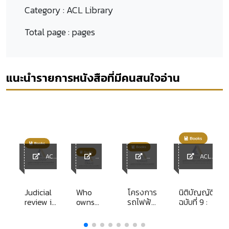
Category :
ACL Library
Total page :
pages
แนะนำรายการหนังสือที่มีคนสนใจอ่าน
ACL
ACL
y
Library
ACL
ACL
Library
Librar
Library
y
์
Judicial
Who
โครงการ
นิติบัญญัติ
ไทย
review in
owns
รถไฟฟ้า
ฉบับที่ 9 :
an age
the
มหานคร
of moral
future
สายเฉลิม