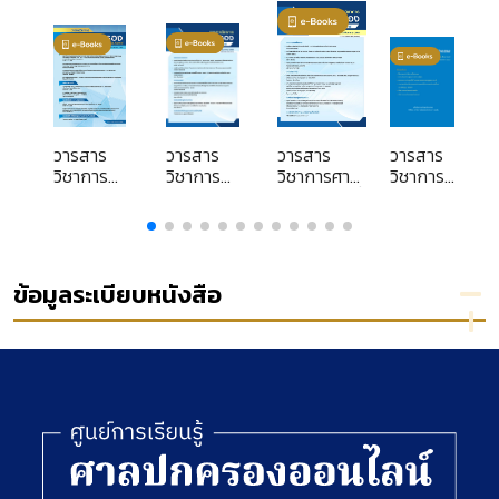
วารสาร
วารสาร
วารสาร
วารสาร
วิชาการ
วิชาการ
วิชาการศาล
วิชาการ
ศาล
ศาล
ปกครอง ปีที่
ศาล
ง
ปกครอง
ปกครอง
25 ฉบับที่ 2
ปกครอง
ปีที่ 26
ปีที่ 25
(พฤษภาคม-
ปีที่ 1 ฉบับ
ฉบับที่ 1
ฉบับที่ 3
สิงหาคม)
ที่ 3
ม
(มกราคม-
(กันยายน-
2568
(กันยายน
ข้อมูลระเบียบหนังสือ
เมษายน)
ธันวาคม)
-
)
2569
2568
ธันวาคม)
2544