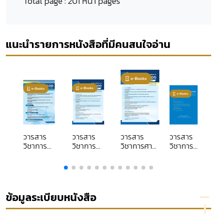
Total page :
201 หน้า pages
แนะนำรายการหนังสือที่มีคนสนใจอ่าน
วารสาร
วารสาร
วารสาร
วารสาร
วิชาการ
วิชาการ
วิชาการศาล
วิชาการ
ศาล
ศาล
ปกครอง ปีที่
ศาล
ง
ปกครอง
ปกครอง
25 ฉบับที่ 2
ปกครอง
ปีที่ 26
ปีที่ 25
(พฤษภาคม-
ปีที่ 1 ฉบับ
ฉบับที่ 1
ฉบับที่ 3
สิงหาคม)
ที่ 3
ม
(มกราคม-
(กันยายน-
2568
(กันยายน
ข้อมูลระเบียบหนังสือ
เมษายน)
ธันวาคม)
-
)
2569
2568
ธันวาคม)