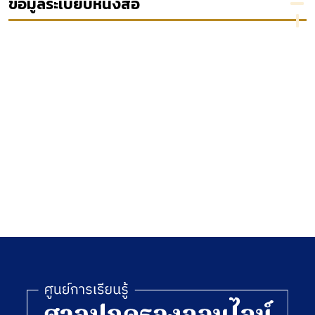
ข้อมูลระเบียบหนังสือ
เรื่องเขต
สร้าง
มีอำนาจ
15
อำนาจศาล
กระบวน
พิจารณา
ปกครอง
ทัศน์ทาง
อุทธรณ์
โดยอาศัย
นิติวิธีเชิง
ตาม
บทบัญญัติ
บูรณา
กฎหมาย
ข้อ 41
การ
ว่าด้วยวิธี
วรรคสอง
ปฏิบัติ
แห่ง
ราชการ
ระเบียบ
ทาง
ของที่
ปกครอง
ประชุม
ในกรณีที่
ใหญ่
มีการ
ตุลาการใน
มอบ
ศาล
อำนาจให้
ปกครอง
ปฏิบัติ
สูงสุดว่า
ราชการ
ด้วยวิธี
แทน
พิจารณา
คดี
ปกครอง
พ.ศ. 2543