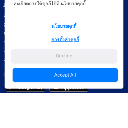
เมนู
ละเอียดการใช้คุกกี้ได้ที่ นโยบายคุกกี้
เรียนออนไลน์
ดูถ่ายทอดสด
นโยบายคุกกี้
สื่อการเรียนรู้
การตั้งค่าคุกกี้
ค้นรายการหนังสือ
หนังสืออิเล็กทรอนิกส์
Decline
ข้อมูลผู้ใช้งาน
ดาวน์โหลดใช้งานบนแอปพลิเคชัน
Accept All
แบบสอบถามความพึงพอใจ