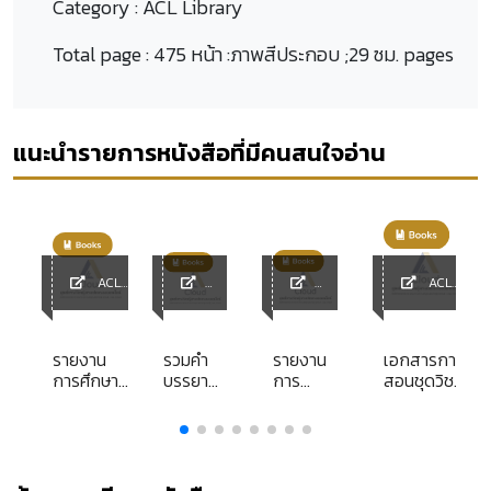
Category :
ACL Library
Total page :
475 หน้า :ภาพสีประกอบ ;29 ซม. pages
แนะนำรายการหนังสือที่มีคนสนใจอ่าน
ACL
ACL
Library
ACL
ACL
Library
Library
Library
รายงาน
รวมคำ
รายงาน
เอกสารการ
การศึกษา
บรรยาย
การ
สอนชุดวิชา
s
ส่วนบุคคล
ทาง
ศึกษา
: ความรู้
เรื่อง การ
วิชาการ
ส่วน
เบื้องต้น
ศึกษา
ตาม
บุคคล
เกี่ยวกับการ
แนวทาง
โครงการ
เรื่อง
บริหารธุรกิจ
การวินิจฉัย
เสริม
ปัญหาผู้
หน่วยที่ 10 -