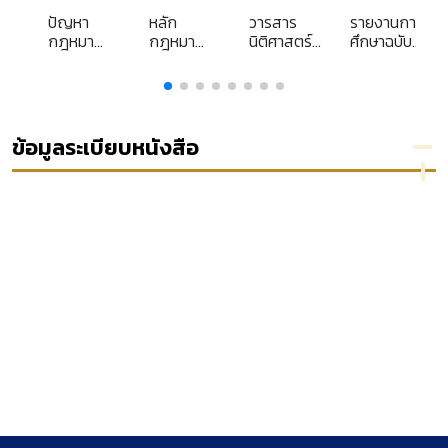
ปัญหา
หลัก
วารสาร
รายงานการ
ย
กฎหมาย
กฎหมาย
นิติศาสตร์
ศึกษาฉบับ
เกี่ยวกับ
ว่าด้วย
มหาวิทยาลัย
สมบูรณ์
ichts
์
การปลูก
องค์กร
ธรรมศาสตร์
โครงการ
สร้าง
อัยการ
ประจำปี
วิจัย เรื่อง
สวนป่า
และ
2542
คดีปกครอง
เพื่อการ
พนักงาน
ว่าด้วยอายุ
ข้อมูลระเบียบหนังสือ
ก
ค้า
อัยการ
ของ
อธิการบดีใน
มหาวิทยาลัย
ของรัฐ