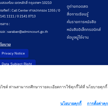
ุ่งสองห้อง เขตหลักสี่ กรุงเทพฯ 10210
ดูถ่ายทอดสด
ทรศัพท์ : Call Center ศาลปกครอง 1355 / 0
สื่อการเรียนรู้
141 1111 / 0 2141 0713
ค้นรายการหนังสือ
ทรสาร :
หนังสืออิเล็กทรอนิกส์
ีเมล : saraban@admincourt.go.th
ข้อมูลผู้ใช้งาน
นโยบาย
Privacy Notice
Data Subject Right
Incident Report
็บไซต์ ท่านสามารถศึกษารายละเอียดการใช้คุกกี้ได้ที่ นโยบายคุกกี้
 Cloud
นโยบายคุกกี้
การตั้งค่าคุกก
rd