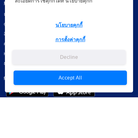
ละเอียดการใช้คุกกี้ได้ที่ นโยบายคุกกี้
เมนู
เรียนออนไลน์
ดูถ่ายทอดสด
นโยบายคุกกี้
สื่อการเรียนรู้
การตั้งค่าคุกกี้
ค้นรายการหนังสือ
หนังสืออิเล็กทรอนิกส์
Decline
ข้อมูลผู้ใช้งาน
ดาวน์โหลดใช้งานบนแอปพลิเคชัน
Accept All
แบบสอบถามความพึงพอใจ