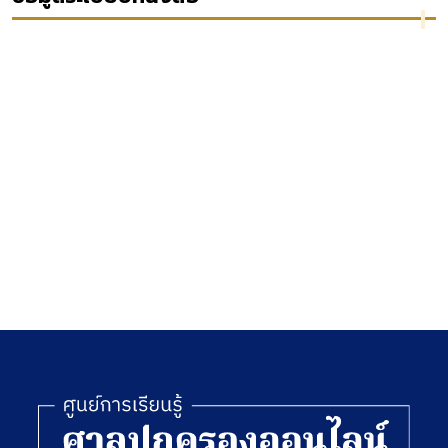
อย่างไร"