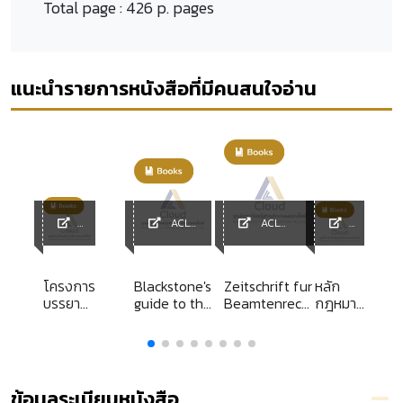
Total page :
426 p. pages
แนะนำรายการหนังสือที่มีคนสนใจอ่าน
ACL
ACL
ACL
Library
Library
ACL
y
Library
Library
โครงการ
Blackstone's
Zeitschrift fur
หลัก
บรรยาย
guide to the
Beamtenrecht
กฎหมาย
ร
พิเศษ
criminal
(ZBR) Year
อาญา
หัวข้อ
justice &
2023
ภาค
"ไม่รู้ทุกข์
public order
ทั่วไป
จะสุข
act 1994
ถาวรได้
ข้อมูลระเบียบหนังสือ