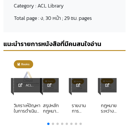
Category :
ACL Library
Total page :
ง, 30 หน้า ; 29 ซม. pages
แนะนำรายการหนังสือที่มีคนสนใจอ่าน
ACL
y
Library
ACL
ACL
ACL
Library
Library
Library
วิเคราะห์ปัญหา
สรุปหลัก
รายงาน
กฎหมาย
ในการดำเนิน
กฎหมาย
การ
ระหว่าง
การตามพระ
และแนว
ศึกษา
ประเทศ
ะ
ราชบัญญัติส่ง
คำ
ส่วน
เล่ม 2
าร
เสริมการจัด
วินิจฉัย
บุคคล