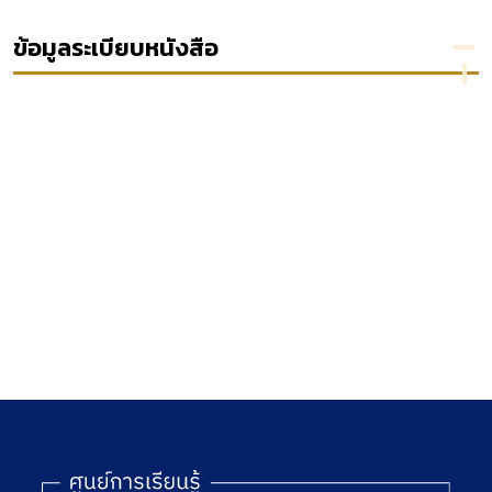
ของ
สวัสดิการ
เกี่ยวกับ
เรื่อง
สังคม
การร้อง
ปัญหาผู้
ข้อมูลระเบียบหนังสือ
ร
พ.ศ.2546
สอด
ออกคำ
[thesis] = An
สั่งทาง
analysis of
ปกครอง
problems in
ฟ้องคดี
ง
implementing
ให้เพิก
เทศ
the social
ถอนคำ
ลีย
welfare
วินิจฉัย
promotion
อุทธรณ์
act, B.E.2546
/ โดย กันต
พงศ์ รังษีสว่าง.