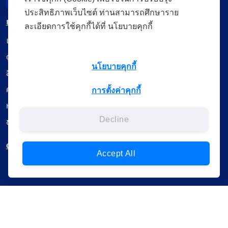
Incident Report
ประสิทธิภาพเว็บไซต์ ท่านสามารถศึกษาราย
เมนู
ละเอียดการใช้คุกกี้ได้ที่ นโยบายคุกกี้
เรียนออนไลน์
ดูถ่ายทอดสด
นโยบายคุกกี้
สื่อการเรียนรู้
ค้นรายการหนังสือ
การตั้งค่าคุกกี้
หนังสืออิเล็กทรอนิกส์
Decline
ข้อมูลผู้ใช้งาน
ดาวน์โหลดใช้งานบนแอปพลิเคชัน
Accept All
แบบสอบถามความพึงพอใจ