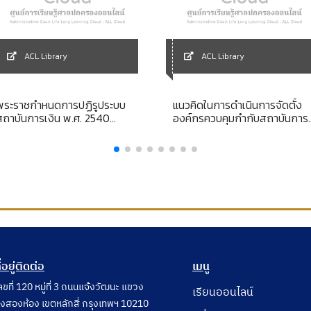
ACL Library
ACL Library
พระราชกำหนดการปฏิรูประบบ
แนวคิดในการดำเนินการจัดตั้ง
สถาบันการเงิน พ.ศ. 2540
องค์กรควบคุมกำกับสถาบันการ
[ลูกบท]
เงินในฐานะสถาบันประกันเงินฝา
ี่อยู่ติดต่อ
เมนู
ลขที่ 120 หมู่ที่ 3 ถนนแจ้งวัฒนะ แขวง
เรียนออนไลน์
ุ่งสองห้อง เขตหลักสี่ กรุงเทพฯ 10210