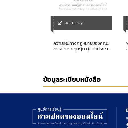
Library
ACL Library
รัฐมนตรีที่เกี่ยวข้อง
ความเห็นทางกฎหมายของคณะ
ผังเมือง
กรรมการกฤษฎีกา (แยกประเภท)
พระราชบัญญัติพัฒนาการ
เศรษฐกิจและสังคมแห่งชาติ พ.ศ.
2521
ข้อมูลระเบียบหนังสือ
ท
เ
ท