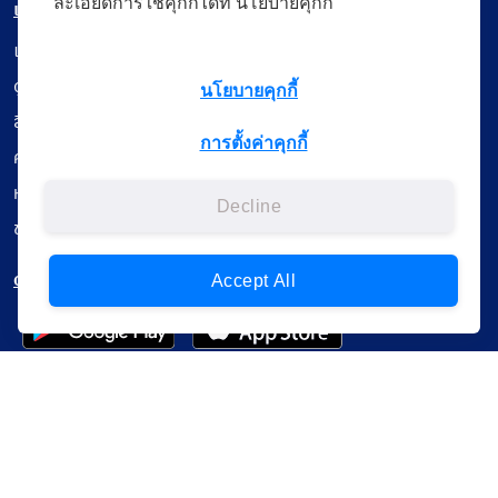
ละเอียดการใช้คุกกี้ได้ที่ นโยบายคุกกี้
เมนู
เรียนออนไลน์
ดูถ่ายทอดสด
นโยบายคุกกี้
สื่อการเรียนรู้
การตั้งค่าคุกกี้
ค้นรายการหนังสือ
หนังสืออิเล็กทรอนิกส์
Decline
ข้อมูลผู้ใช้งาน
ดาวน์โหลดใช้งานบนแอปพลิเคชัน
Accept All
แบบสอบถามความพึงพอใจ