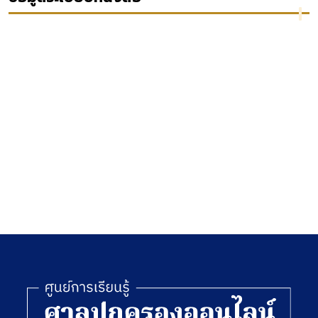
ขาย
ผ่อนส่ง
าน
ราช