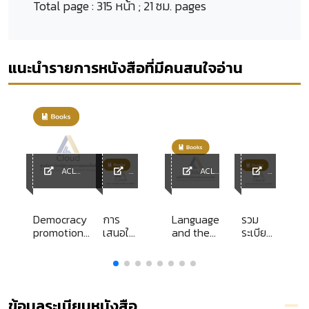
Total page :
315 หน้า ; 21 ซม. pages
แนะนำรายการหนังสือที่มีคนสนใจอ่าน
ACL
ACL
y
Library
ACL
Library
ACL
Librar
Librar
y
y
น
Democracy
การ
Language
รวม
promotion
เสนอใช้
and the
ระเบียบ
ย
and conflict-
ร่างพระ
internet /
คำสั่ง
ะ
based
ราช
กรม
ร
reconstruction
บัญญัติ
ที่ดิน
า
เช่าชื้อ
ประจำปี
และชื้อ
2562
ข้อมูลระเบียบหนังสือ