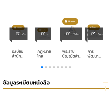
ACL
ACL
ACL
Library
ACL
Library
Library
y
Library
ระเบียบ
กฎหมาย
พระราช
การ
t
สำนัก
ไทย
บัญญัติล้าง
พัฒนา
นายก
มลทินใน
ทรัพยากร
รัฐมนตรี
โอกาส
มนุษย์
ว่าด้วย
สมโภช กรุง
การ
รัตนโกสินทร์
พัฒนา
200 ปี พ.ศ.
ข้อมูลระเบียบหนังสือ
เพื่อเสริม
2526
ความ
มั่นคง
ของชาติ
พ.ศ.2547