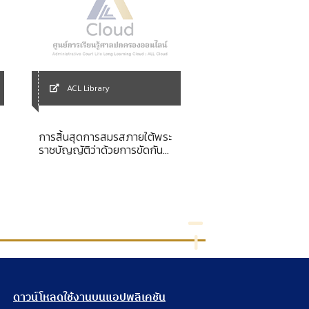
ACL Library
ACL Library
การสิ้นสุดการสมรสภายใต้พระ
Le Conseil constitu
ราชบัญญัติว่าด้วยการขัดกัน
tome II
แห่งกฎหมาย พ.ศ. 2481
ดาวน์โหลดใช้งานบนแอปพลิเคชัน