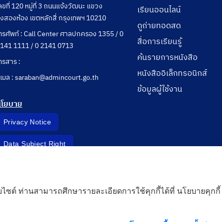
ลขที่ 120 หมู่ที่ 3 ถนนแจ้งวัฒนะ แขวง
เรียนออนไลน์
ุ่งสองห้อง เขตหลักสี่ กรุงเทพฯ 10210
ดูถ่ายทอดสด
ทรศัพท์ : Call Center ศาลปกครอง 1355 / 0
สื่อการเรียนรู้
141 1111 / 0 2141 0713
ค้นรายการหนังสือ
ทรสาร :
หนังสืออิเล็กทรอนิกส์
ีเมล : saraban@admincourt.go.th
ข้อมูลผู้ใช้งาน
นโยบาย
Privacy Notice
Data Subject Right
Incident Report
็บไซต์ ท่านสามารถศึกษารายละเอียดการใช้คุกกี้ได้ที่ นโยบายคุกกี้
 Cloud