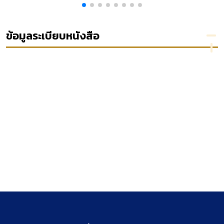
technology
ในการ
ความผิด
บริหาร
คุ้มครอง
วินัยทาง
ราชการ
พยาบาล
งบ
แผ่นดิน
หญิงมี
ประมาณ
ข้อมูลระเบียบหนังสือ
ครรภ์ใน
และการ
หน่วย
คลังของ
งานรัฐ
คณะ
กรรมการ
ตรวจการ
แผ่นดิน
พ.ศ.
2556 -
2557