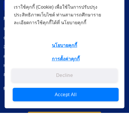
Incident Report
เราใช้คุกกี้ (Cookie) เพื่อใช้ในการปรับปรุง
ประสิทธิภาพเว็บไซต์ ท่านสามารถศึกษาราย
เมนู
ละเอียดการใช้คุกกี้ได้ที่ นโยบายคุกกี้
เรียนออนไลน์
ดูถ่ายทอดสด
นโยบายคุกกี้
สื่อการเรียนรู้
ค้นรายการหนังสือ
การตั้งค่าคุกกี้
หนังสืออิเล็กทรอนิกส์
ข้อมูลผู้ใช้งาน
Decline
ดาวน์โหลดใช้งานบนแอปพลิเคชัน
Accept All
แบบสอบถามความพึงพอใจ