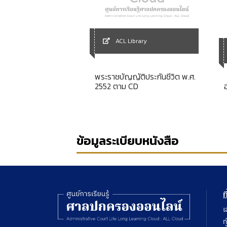
Library
ACL Library
การส่วนบุคคล เรื่อง
พระราชบัญญัติประกันชีวิต พ.ศ.
ังคับตามคำสั่งหรือคำ
2552 ตาม CD
องศาลปกครอง
ข้อมูลระเบียบหนังสือ
ท
เ
ท