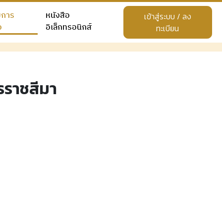
ยการ
หนังสือ
เข้าสู่ระบบ / ลง
อ
อิเล็กทรอนิกส์
ทะเบียน
รราชสีมา