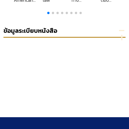
Journal of
กฎหมาย
กฎหมาย
Comparative
ของคณะ
เกี่ยวกับ
Law Year
กรรมการ
ที่ดินและ
1968
กฤษฎีกา
ป่าไม้
(แยก
ข้อมูลระเบียบหนังสือ
ประเภท)
พระราช
บัญญัติ
พนักงาน
อัยการ
พ.ศ.
2498