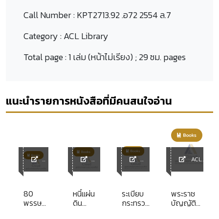
Call Number :
KPT2713.92 .อ72 2554 ล.7
Category :
ACL Library
Total page :
1 เล่ม (หน้าไม่เรียง) ; 29 ซม. pages
แนะนำรายการหนังสือที่มีคนสนใจอ่าน
ACL
ACL
ACL
ACL
Library
Librar
Library
Library
y
80
หนี้แผ่น
ระเบียบ
พระราช
พรรษา
ดิน
กระทรวง
บัญญัติ
มหา
ประเด็น
การคลัง
กำหนดวิธี