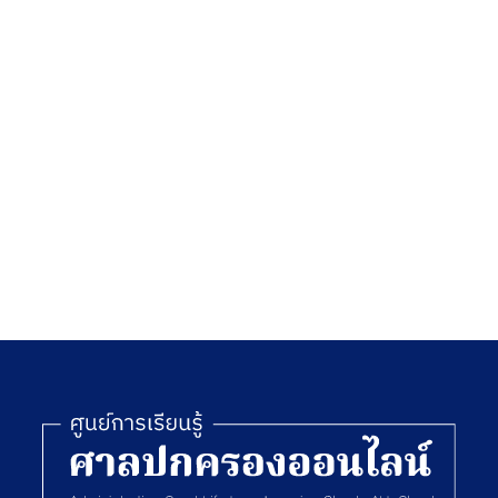
จัดการ
นั้นไม่
เพียง
าร
พอเสีย
แล้ว
ร
า