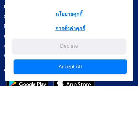
เรียนออนไลน์
นโยบายคุกกี้
ดูถ่ายทอดสด
สื่อการเรียนรู้
การตั้งค่าคุกกี้
ค้นรายการหนังสือ
หนังสืออิเล็กทรอนิกส์
Decline
ข้อมูลผู้ใช้งาน
Accept All
ดาวน์โหลดใช้งานบนแอปพลิเคชัน
แบบสอบถามความพึงพอใจ
Administrative Court Life Long Learning Cloud : ALL Cloud