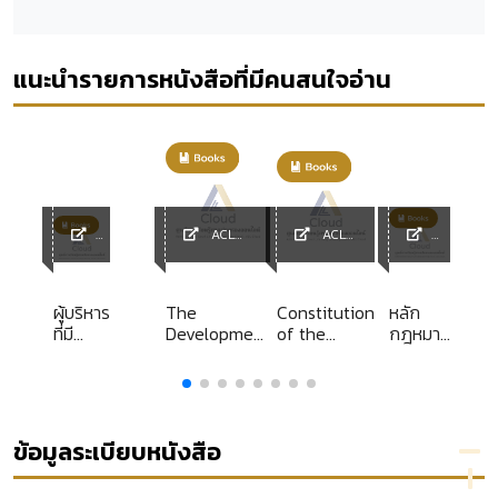
แนะนำรายการหนังสือที่มีคนสนใจอ่าน
ACL
ACL
y
ACL
Library
Library
ACL
Librar
Library
y
ผู้บริหาร
The
Constitution
หลัก
ย
ที่มี
Development
of the
กฎหมาย
ง
เพียง
of second
Kingdom of
แพ่ง
ความ
language
Thailand
ลักษณะ
สามารถ
proficiency
B.E. 2540
ละเมิด
ะ
ในด้าน
(1997)
ร
การ
ข้อมูลระเบียบหนังสือ
บริหาร
์
และ