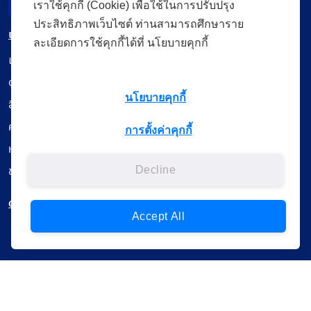
เราใช้คุกกี้ (Cookie) เพื่อใช้ในการปรับปรุง
Incident Report
ประสิทธิภาพเว็บไซต์ ท่านสามารถศึกษาราย
เมนู
ละเอียดการใช้คุกกี้ได้ที่ นโยบายคุกกี้
เรียนออนไลน์
ดูถ่ายทอดสด
นโยบายคุกกี้
สื่อการเรียนรู้
ค้นรายการหนังสือ
การตั้งค่าคุกกี้
หนังสืออิเล็กทรอนิกส์
ข้อมูลผู้ใช้งาน
Decline
ดาวน์โหลดใช้งานบนแอปพลิเคชัน
Accept All
แบบสอบถามความพึงพอใจ