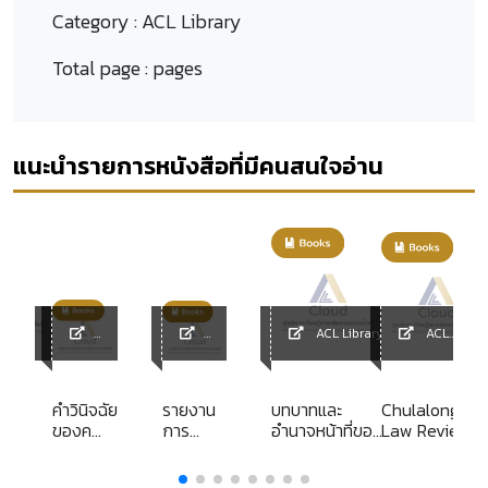
Category :
ACL Library
Total page :
pages
แนะนำรายการหนังสือที่มีคนสนใจอ่าน
ACL Library
ACL
y
ACL
ACL
Library
Library
Library
าศยาน
คำวินิจฉัย
รายงาน
บทบาทและ
Chulalongkor
ูมิ
ของคณะ
การ
อำนาจหน้าที่ของ
Law Review
abhumi
กรรมการ
ศึกษา
กรุงเทพมหานคร
ประตูสู่
วินิจฉัย
ส่วน
ในการพิทักษ์สิ่ง