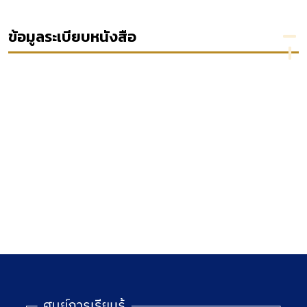
ร้องทุกข์
บุคคล
แวดล้อมเมือง
พ.ศ. 2531
เรื่อง
ตามพระราช
เปรียบ
บัญญัติการ
ข้อมูลระเบียบหนังสือ
เทียบวิธี
สาธารณสุข พ.ศ
พิจารณา
2535
คดีแพ่ง
กับวิธี
พิจารณา
คดี
ปกครอง