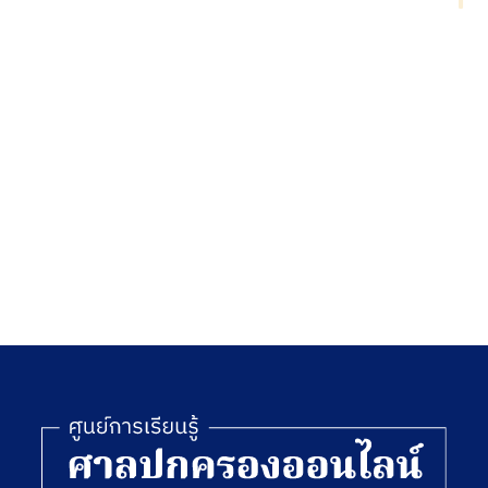
ทั่วไป
กำหนด
รวมปี
ค่า
2541
สินไหม
เล่ม 1
ทดแทน
แก่ผู้ที่
ถูกหน่วย
งานทาง
ปกครอง
หรือเจ้า
หน้าที่
ของรัฐมี
คำสั่ง
ลงโทษ
ทางวินัย
อย่าง
ร้ายแรง
โดยไม่
ชอบด้วย
กฎหมาย