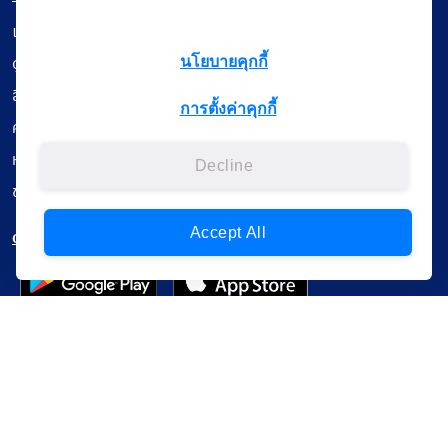
เรียนออนไลน์
ดูถ่ายทอดสด
นโยบายคุกกี้
สื่อการเรียนรู้
การตั้งค่าคุกกี้
ค้นรายการหนังสือ
หนังสืออิเล็กทรอนิกส์
Decline
ข้อมูลผู้ใช้งาน
Accept All
ดาวน์โหลดใช้งานบนแอปพลิเคชัน
แบบสอบถามความพึงพอใจ
Administrative Court Life Long Learning Cloud : ALL Cloud