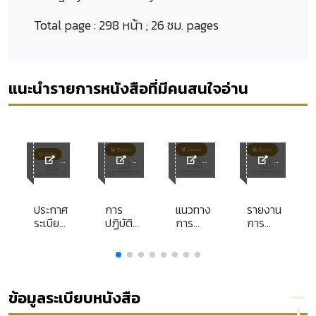
Total page :
298 หน้า ; 26 ซม. pages
แนะนำรายการหนังสือที่มีคนสนใจอ่าน
ACL
ACL
ACL
ACL
Librar
Library
Library
Library
y
ประกาศ
การ
แนวทาง
รายงาน
ระเบียบ
ปฏิบัติ
การ
การ
หลัก
เกี่ยวกับ
ปฏิบัติ
ศึกษา
ตามราช
คดี
งาน
ส่วน
กิจจานุ
มโนสาเร่
สนับสนุน
บุคคล
เบกษา
และคดี
งาน
เรื่อง
ฉบับ
ไม่มีข้อ
บังคับคดี
ปัญหา
ข้อมูลระเบียบหนังสือ
ประกาศ
ยุ่งยาก
ปกครอง
การ