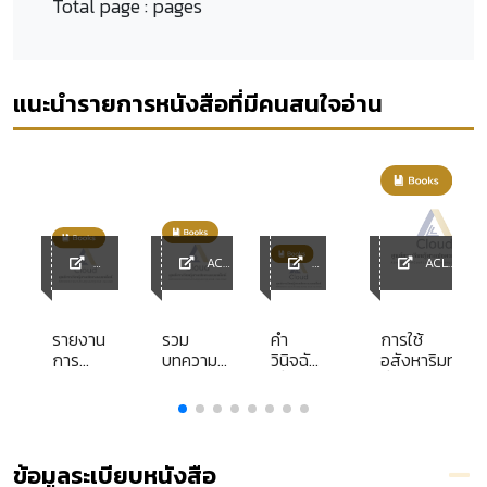
Total page :
pages
แนะนำรายการหนังสือที่มีคนสนใจอ่าน
ACL
ACL
ACL
Library
ACL
Library
y
Library
Librar
y
รายงาน
รวม
คำ
การใช้
การ
บทความ
วินิจฉัย
อสังหาริมทรัพย
ปฏิบัติ
อุทาหรณ์
เรื่อง
ที่ถูกเวนคืนและ
งานของ
จากคดี
อุทธรณ์
สิทธิในการเรียก
ย
ศาล
ปกครอง
ปี 2551
คืน
ปกครอง
เรื่อง คดี
อสังหาริมทรัพย
และ
พิพาท
ของผู้ถูกเวนคืน
ข้อมูลระเบียบหนังสือ
น
สำนักงาน
เกี่ยวกับ
ตามกฎหมาย