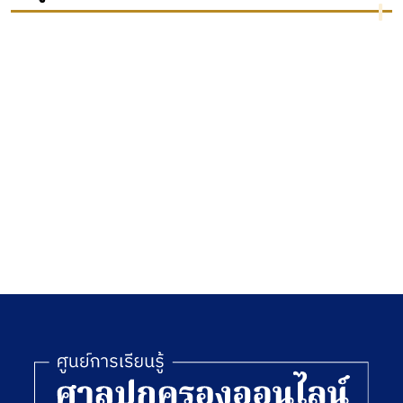
ศาล
วินัย
ไทย
ปกครอง
ข้าราชการ
ประจำปี
2545