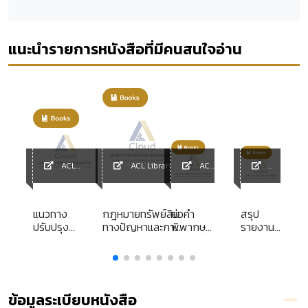
แนะนำรายการหนังสือที่มีคนสนใจอ่าน
ACL
ACL Library
ACL
Library
Library
ACL
y
Library
แนวทาง
กฎหมายทรัพย์สิน
ย่อคำ
สรุป
า
ปรับปรุง
ทางปัญหาและการ
พิพากษา
รายงาน
ง
กฎหมายเกี่ยว
ค้าระหว่างประเทศ
และคำสั่ง
โครงการ
กับการยุบ
พระราชบัญญัติ
ศาล
ศึกษา
ง
พรรคการเมือง
ลิขสิทธิ์ สิทธิบัตร
ปกครอง
การจัด
เครื่องหมายการค้า
พิษณุโลก
ระบบ
3
การรับขน การรับ
พ.ศ.2545
บริหาร
ข้อมูลระเบียบหนังสือ
ขนของทางทะเล
-
ราชการ