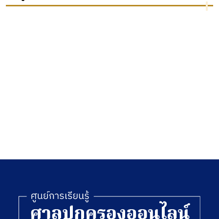
ข้อกำหนดคดี
พ.ศ.2546
ไทยใน
ทรัพย์สินทาง
ต่าง
ปัญญาและการค้า
ประเทศ
ระหว่างประเทศ
อนุญาโตตุลาการ
การประกันภัย
คุ้มครองแบบผัง
ภูมิของวงจรรวม
ว่าด้วยธุรกรรมทา
งอิเล็