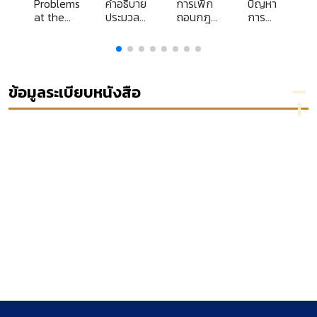
า
Problems
คำอธิบาย
การเพิก
ปัญหา
การ
at the
ประมวล
ถอนกฎ
การ
roots of
กฎหมาย
หรือคำ
ฟ้องคดี
law
วิธี
สั่ง ด้วย
ปกครอง
พิจารณา
เหตุไม่ถูก
กรณีที่มิ
ความ
ต้องตาม
ต้อง
ัติ
แพ่ง
รูปแบบ
ดำเนิน
ข้อมูลระเบียบหนังสือ
ดใน
ภาค 4
ขั้นตอน
การตาม
มนูญ
ลักษณะ 1
หรือวิธี
ขั้นตอน
วิธีการ
การอัน
หรือวิธี
กร
ชั่วคราว
เป็นสาระ
การ
ก่อน
สำคัญ
สำหรับ
ราช
พิพากษา
ตาม
การ
มาตรา 9
แก้ไข
แห่งพระ
ความ
ราช
เดือน
บัญญัติ
ร้อนหรือ
จัดตั้ง
เสียหาย
ศาล
ภายใน
ปกครอง
ฝ่าย
และวิธี
ปกครอง
พิจารณา
คดี
ปกครอง