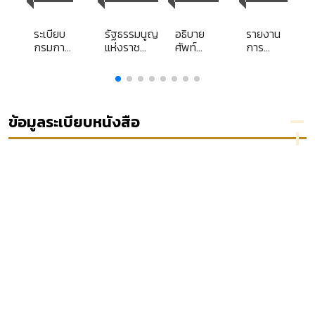
Library
Library
ระเบียบ
รัฐธรรมนูญ
อธิบาย
รายงาน
ure
กรมการ
แห่งราช
ศัพท์
การ
ปกครอง
อาณาจักร
นิติกรรม-
ศึกษา
ว่าด้วย
ไทย
สัญญา
ส่วน
การจัด
พุทธศักราช
บุคคล
ทำบัตร
2540
เรื่อง
ประจำตัว
ปัญหา
ข้อมูลระเบียบหนังสือ
ประชาชน
การนำ
พ.ศ.
มาตรา
2538
50 แห่ง
พระราช
บัญญัติ
จัดตั้ง
ศาล
ปกครอง
และวิธี
พิจารณา
คดี
ปกครอง
พ.ศ.
2542 มา
ใช้กับคำ