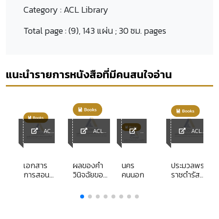
Category :
ACL Library
Total page :
(9), 143 แผ่น ; 30 ซม. pages
แนะนำรายการหนังสือที่มีคนสนใจอ่าน
ACL
ACL
ACL
y
Library
Library
ACL
Library
Librar
y
เอกสาร
ผลของคำ
นคร
ประมวลพระ
AL
การสอน
วินิจฉัยของ
คนนอก
ราชดำรัส
ชุด
ศาล
และพระบรม
วิชาการ
รัฐธรรมนูญ
ราโชวาทที่
สื่อสาร
พระราชทาน
และการใช้
ในโอกาส