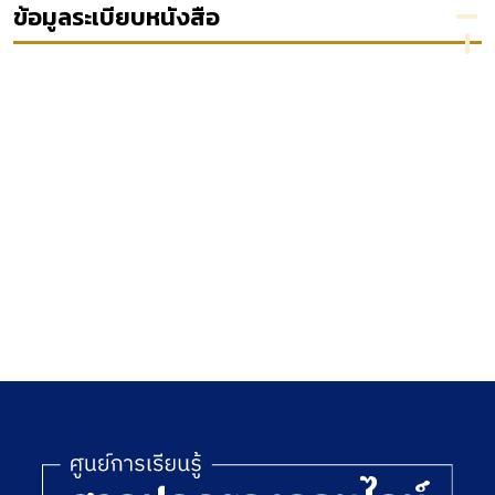
เทคโนโลยี
ต่าง ๆ
ข้อมูลระเบียบหนังสือ
การ
พุทธศักราช
สื่อสาร
2566