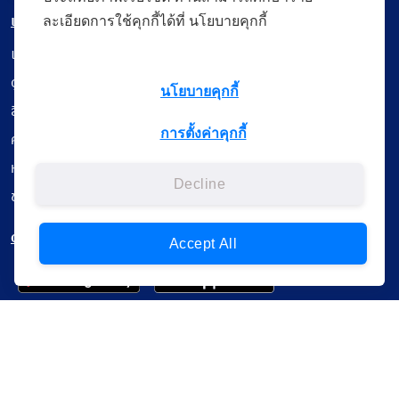
เมนู
ละเอียดการใช้คุกกี้ได้ที่ นโยบายคุกกี้
เรียนออนไลน์
ดูถ่ายทอดสด
นโยบายคุกกี้
สื่อการเรียนรู้
การตั้งค่าคุกกี้
ค้นรายการหนังสือ
หนังสืออิเล็กทรอนิกส์
Decline
ข้อมูลผู้ใช้งาน
ดาวน์โหลดใช้งานบนแอปพลิเคชัน
Accept All
แบบสอบถามความพึงพอใจ