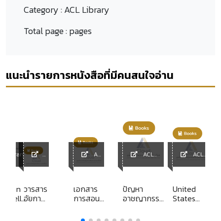
Category :
ACL Library
Total page :
pages
แนะนำรายการหนังสือที่มีคนสนใจอ่าน
L Library
ACL
ACL
ACL
ACL
Library
Library
Library
Librar
y
ection
วารสาร
เอกสาร
ปัญหา
United
ionnelle
อัยการ
การสอน
อาชญากรรม
States
yen face
ประจำปี
ชุดวิชา
ข้ามชาติและ
code
2552
กฎหมาย
นโยบายความ
annotated