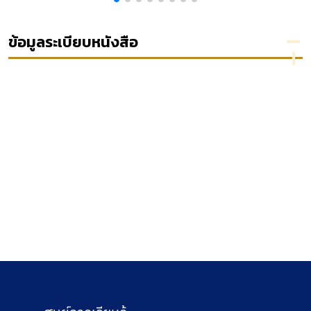
istration
วิธี
มั่นคง
พิจารณา
ความ
ข้อมูลระเบียบหนังสือ
อาญาและ
พยาน
หลักฐาน
สำหรับ
รัฐศาสตร์