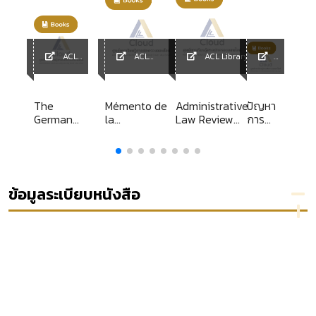
ACL
ACL
ACL Library
Library
Library
ACL
Librar
y
The
Mémento de
Administrative
ปัญหา
German
la
Law Review
การ
Arbitration
jurisprudence
Year 2020
บังคับใช้
Act 1997
administrative
พระราช
บัญญัติ
คุ้มครอง
ผู้
ข้อมูลระเบียบหนังสือ
บริโภค
พ.ศ.
2522