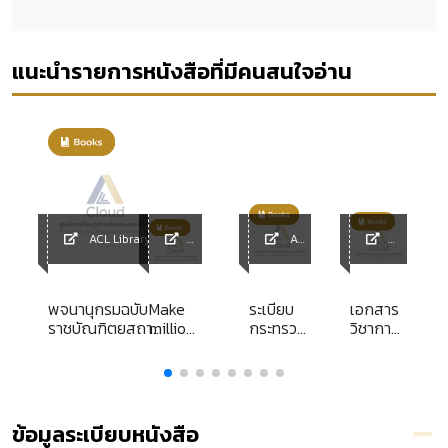
แนะนำรายการหนังสือที่มีคนสนใจอ่าน
ACL Library
ACL
y
ACL
Library
ACL
Librar
Library
y
พจนานุกรมฉบับ
Make
ระเบียบ
เอกสาร
ราชบัณฑิตยสถาน
millions
กระทรวง
วิชาการ
ใน
พ.ศ. 2554
with
การคลัง
ส่วน
ก
apps :
ว่าด้วย
บุคคล
การจัดหา
เรื่อง
ับ
ประโยชน์
ผู้นำสตรี
ในที่ราช
ในภาค
ข้อมูลระเบียบหนังสือ
พัสดุ
การเมือง