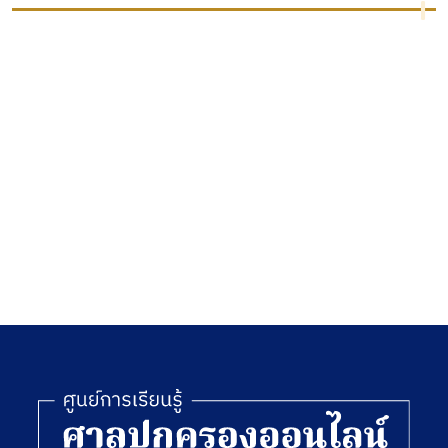
าร
พ.ศ.2547
ไทยกับ
การ
ยอมรับ
ของ
ง
สังคม