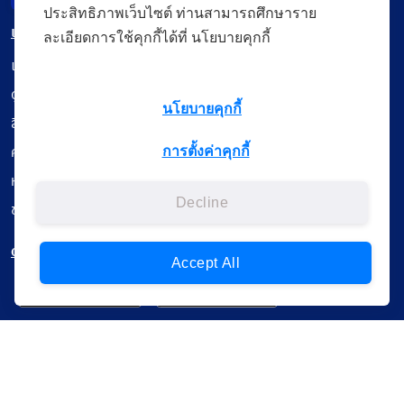
ประสิทธิภาพเว็บไซต์ ท่านสามารถศึกษาราย
เมนู
ละเอียดการใช้คุกกี้ได้ที่ นโยบายคุกกี้
เรียนออนไลน์
ดูถ่ายทอดสด
นโยบายคุกกี้
สื่อการเรียนรู้
ค้นรายการหนังสือ
การตั้งค่าคุกกี้
หนังสืออิเล็กทรอนิกส์
Decline
ข้อมูลผู้ใช้งาน
ดาวน์โหลดใช้งานบนแอปพลิเคชัน
Accept All
แบบสอบถามความพึงพอใจ