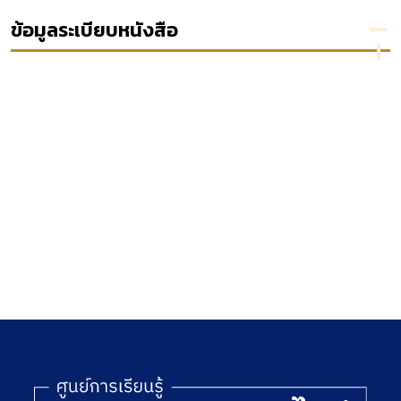
แวดล้อม
บริหาร
ผู้ก่อการ
ของ
ส่วน
รัฐประหาร
ข้อมูลระเบียบหนังสือ
ประเทศ
จังหวัด
ใน
ญี่ปุ่น
กาฬสินธุ์
ประเทศไทย
เรื่อง หลัก
เกณฑ์และ
เงื่อนไข
เกี่ยวกับ
การ
บริหาร
งานบุคคล
ของ
องค์การ
บริหาร
ส่วน
จังหวัด