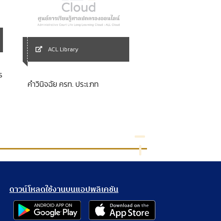
ACL Library
ACL Library
ร
ปัญหากฎหมายขององ
คำวินิจฉัย ครท. ประเภท
บริหารส่วนตำบลกับกา
ร่วมของประชาชน
ดาวน์โหลดใช้งานบนแอปพลิเคชัน