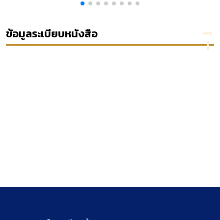
law
ส่วน
หลักสูตร
ปกครอง
ง
บุคคล
การ
ชั้นต้น
เรื่อง
สัมมนาผู้
ครั้งที่
ข้อมูลระเบียบหนังสือ
การใช้
ที่จะ
1/2550
อำนาจ
ปฏิบัติ
ของผู้
หน้าที่
กำกับ
ตุลาการ
ดูแล
ศาล
องค์กร
ปกครอง
ปกครอง
ชั้นต้น
ส่วนท้อง
รุ่นที่ 3
ถิ่นใน
เล่ม 15
การสั่ง
ให้ผู้
บริหาร
ท้องถิ่น
รองผู้
บริหาร
ท้องถิ่น
ประธาน
สภา
ท้องถิ่น
หรือรอง