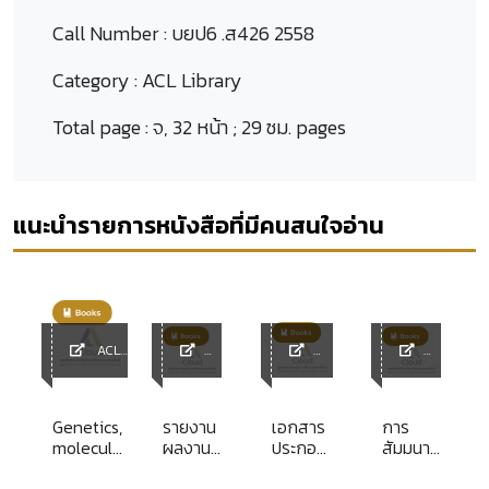
Call Number :
บยป6 .ส426 2558
Category :
ACL Library
Total page :
จ, 32 หน้า ; 29 ซม. pages
แนะนำรายการหนังสือที่มีคนสนใจอ่าน
ACL
Library
ACL
ACL
ACL
y
Library
Library
Library
Genetics,
รายงาน
เอกสาร
การ
molecular
ผลงาน
ประกอบ
สัมมนา
ย
biology
ทาง
การฝึก
ตุลาการ
and the
วิชาการ
อบรม
ศาล