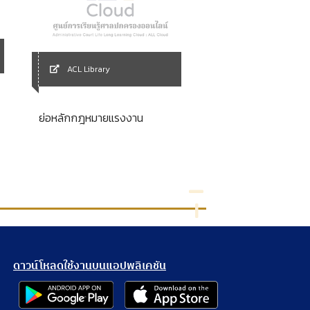
ACL Library
ACL Library
กฎหมายมหาชนกับการ
ย่อหลักกฎหมายแรงงาน
ระบบราชการในยุคโลกา
ดาวน์โหลดใช้งานบนแอปพลิเคชัน