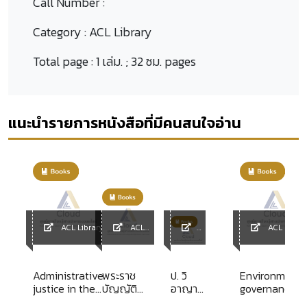
Call Number :
Category :
ACL Library
Total page :
1 เล่ม. ; 32 ซม. pages
แนะนำรายการหนังสือที่มีคนสนใจอ่าน
ACL Library
ACL
ACL Librar
y
Library
ACL
Librar
y
การ
Administrative
พระราช
ป. วิ
Environmenta
วน
justice in the
บัญญัติ
อาญา
governance in
ื่อง
21st century
ประกอบ
ฉบับ
europe