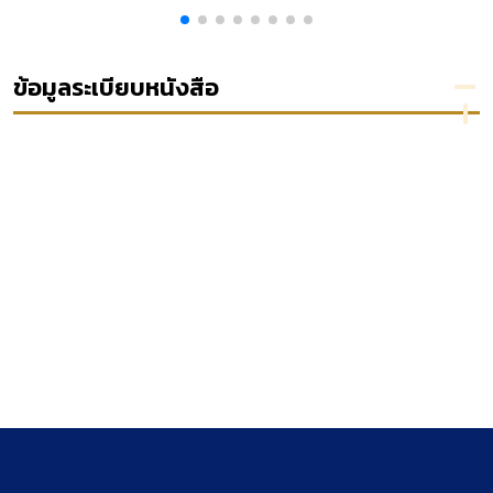
รัฐธรรมนูญ
ตรวจ
ติ
ว่าด้วยการ
สอบ
ุ
เลือกตั้ง
ำรง
สมาชิกสภา
ข้อมูลระเบียบหนังสือ
ผู้แทน
ดี
ราษฎร และ
าลัย
การได้มาซึ่ง
สมาชิก
รณี
วุฒิสภา
พ.ศ. 2550
[ลูกบท]
ก