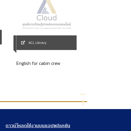
ACL Library
ACL Library
รายงานวิจัย เรื่อง กา
English for cabin crew
พันธกรณีและความพร
ประเทศไทยในการปฎิบั
อนุสัญญาประชาชาติว
ต่อต้านการทุจริต ค.ศ
ดาวน์โหลดใช้งานบนแอปพลิเคชัน