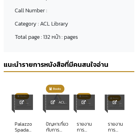
Call Number :
Category :
ACL Library
Total page :
132 หน้า : pages
แนะนำรายการหนังสือที่มีคนสนใจอ่าน
ACL
ACL
Library
ACL
ACL
y
Library
Library
Library
Palazzo
ปัญหาเกี่ยว
รายงาน
รายงาน
Spada
กับการ
การ
การ
ง
[text] /
พิจารณา
ศึกษา
ศึกษา