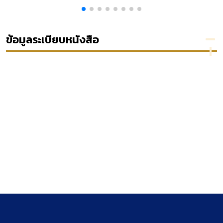
Maria
เลือก แต่ง
ส่วน
วิจัย
Lucrezia
ตั้ง ให้คำ
บุคคล
เรื่อง คดี
ง
Vicini
แนะนำ หรือ
เรื่อง
ปกครอง
ให้ความเห็น
ปัญหา
เกี่ยวกับ
ข้อมูลระเบียบหนังสือ
ชอบให้
การ
การ
บุคคลดำรง
พิจารณา
ผังเมือง
ง
ตำแหน่งใน
พิพากษา
องค์กรตาม
คดีของ
รัฐธรรมนูญ
ศาล
ปกครอง