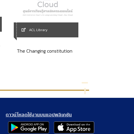
ACL Library
ACL Library
ำ
คู่มือการส่งเสริมระ
The Changing constitution
สากลของประเทศไทยด
จัดการและสัมฤทธิ์ผ
ภาครัฐ ระบบมาตรฐาน
ระบบการบริการภาคเ
ประชาชน
ดาวน์โหลดใช้งานบนแอปพลิเคชัน