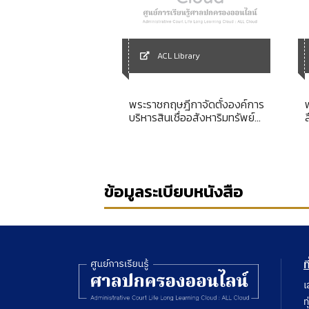
Library
ACL Library
ะกอบการฝึกอบรม
พระราชกฤษฎีกาจัดตั้งองค์การ
วบคุมสำนวนคดี
บริหารสินเชื่ออสังหาริมทรัพย์
าลปกครองสูงสุด
พ.ศ. 2540 [ยกเลิก]
ข้อมูลระเบียบหนังสือ
ท
เ
ท