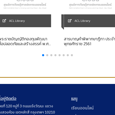
ACL Library
ACL Library
พระราชบัญญัติกองทุนพัฒนา
สารบาญคำพิพากษาฎีกา ประจ
สื่อปลอดภัยและสร้างสรรค์ พ.ศ.
พุทธศักราช 2561
2558 [ลูกบท]
ี่อยู่ติดต่อ
เมนู
ลขที่ 120 หมู่ที่ 3 ถนนแจ้งวัฒนะ แขวง
เรียนออนไลน์
ุ่งสองห้อง เขตหลักสี่ กรุงเทพฯ 10210