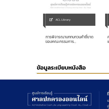
Library
ACL Library
ion law of the
การพิจารณาบททบทวนคำชี้ขาด
 Union
ของคณะกรรมการ
แรงงานสัมพันธ์ในเรื่องการกระ
ทำอันไม่เป็นธรรมโดยศาลแรงงาน
ข้อมูลระเบียบหนังสือ
ท
เ
ท