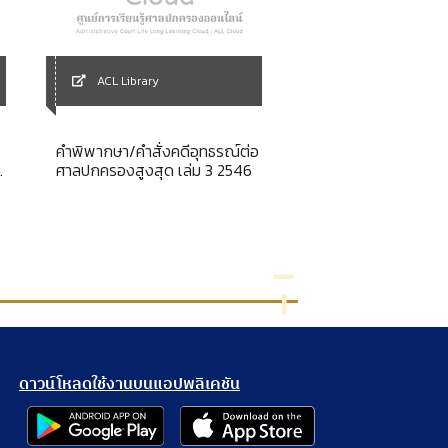
ACL Library
ACL Library
คำพิพากษา/คำสั่งคดีอุทธรณ์ต่อ
ปัญหาการนำระบบอุทธ
ศาลปกครองสูงสุด เล่ม 3 2546
มาใช้ในประเทศไทย
ดาวน์โหลดใช้งานบนแอปพลิเคชัน