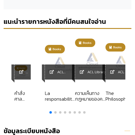
แนะนำรายการหนังสือที่มีคนสนใจอ่าน
ACL
ACL Library
ACL Librar
ACL
Library
y
Library
คำสั่ง
La
ความเห็นทาง
The
ศาล
responsabilite
กฎหมายของคณะ
Philosophical
ปกครอง
contractuelle
กรรมการ
Foundations
สูงสุด
en droit
กฤษฎีกา (แยก
of
า
คำร้อง
administratif
ประเภท) พระราช
Environmenta
อุทธรณ์
บัญญัติ
Law
คำสั่ง
ราชบัณฑิตยสถาน
ข้อมูลระเบียบหนังสือ
เล่ม 23
พ.ศ. ๒๕๔๔