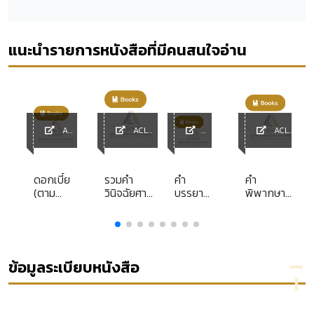
แนะนำรายการหนังสือที่มีคนสนใจอ่าน
ACL
ACL
ACL
Library
Library
ACL
Library
Librar
y
ดอกเบี้ย
รวมคำ
คำ
คำ
(ตาม
วินิจฉัยศาล
บรรยาย
พิพากษา
กฎหมาย
รัฐธรรมนูญ
พระ
ฎีกา ประจำ
ใหม่) พระ
ประจำปี
ไตรปิฎก
พุทธศักราช
ราช
2547
2503
กำหนด
แก้ไขเพิ่ม
ข้อมูลระเบียบหนังสือ
เติม
ประมวล
กฎหมาย
แพ่งและ