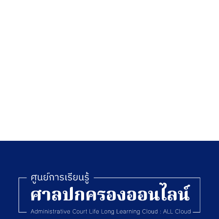
พาณิชย์
พ.ศ.2564