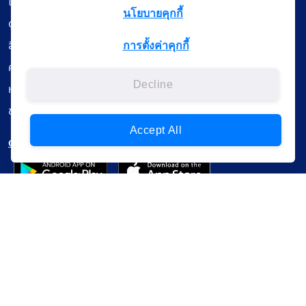
เรียนออนไลน์
นโยบายคุกกี้
ดูถ่ายทอดสด
สื่อการเรียนรู้
การตั้งค่าคุกกี้
ค้นรายการหนังสือ
Decline
หนังสืออิเล็กทรอนิกส์
ข้อมูลผู้ใช้งาน
Accept All
ดาวน์โหลดใช้งานบนแอปพลิเคชัน
แบบสอบถามความพึงพอใจ
Administrative Court Life Long Learning Cloud : ALL Cloud
version | Copyright
ศาลปกครอง.All Rights Reserverd