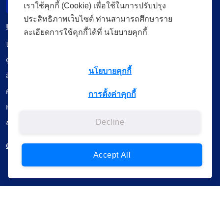
Incident Report
เราใช้คุกกี้ (Cookie) เพื่อใช้ในการปรับปรุง
ประสิทธิภาพเว็บไซต์ ท่านสามารถศึกษาราย
เมนู
ละเอียดการใช้คุกกี้ได้ที่ นโยบายคุกกี้
เรียนออนไลน์
ดูถ่ายทอดสด
นโยบายคุกกี้
สื่อการเรียนรู้
ค้นรายการหนังสือ
การตั้งค่าคุกกี้
หนังสืออิเล็กทรอนิกส์
ข้อมูลผู้ใช้งาน
Decline
ดาวน์โหลดใช้งานบนแอปพลิเคชัน
Accept All
แบบสอบถามความพึงพอใจ