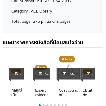
Call Number :
KJC5132 .C64 2005
Category :
ACL Library
Total page :
276 p. ; 22 cm. pages
แนะนำรายการหนังสือที่มีคนสนใจอ่าน
ACL
ACL
ACL
Library
Library
ACL
Librar
Librar
y
y
กลยุทธ์
Expert
Coat council
L'Etat
เด็ด
evidence
of
de
เคล็ด
volume
Australasian
droit
การ
5
tribunals