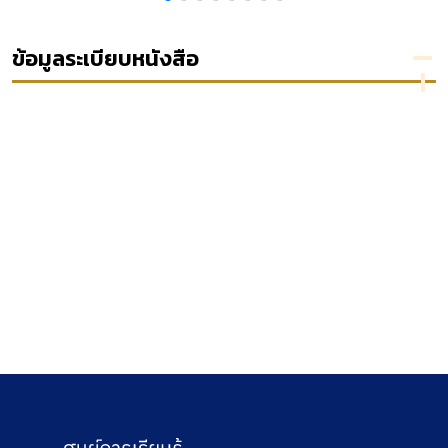
ลงทุนใน
SET50
index
ข้อมูลระเบียบหนังสือ
futures