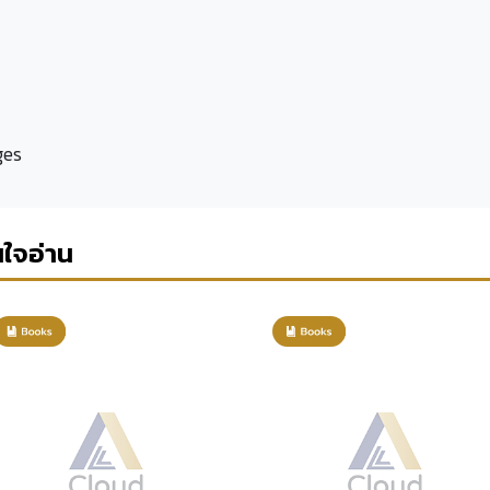
ges
นใจอ่าน