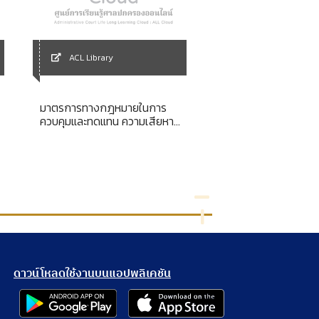
ACL Library
ACL Library
มาตรการทางกฎหมายในการ
คำพิพากษาและคำสั่ง
ควบคุมและทดแทน ความเสียหาย
ปกครองสูงสุด พ.ศ.25
อันเกิดจากวัตถุมีพิษ
ดาวน์โหลดใช้งานบนแอปพลิเคชัน